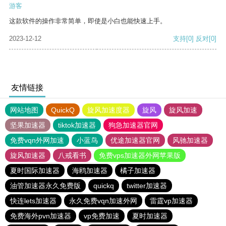
游客
这款软件的操作非常简单，即使是小白也能快速上手。
2023-12-12
支持
[0]
反对
[0]
友情链接
网站地图
QuickQ
旋风加速度器
旋风
旋风加速
坚果加速器
tiktok加速器
狗急加速器官网
免费vqn外网加速
小蓝鸟
优途加速器官网
风驰加速器
旋风加速器
八戒看书
免费vps加速器外网苹果版
夏时国际加速器
海鸥加速器
橘子加速器
油管加速器永久免费版
quickq
twitter加速器
快连lets加速器
永久免费vqn加速外网
雷霆vp加速器
免费海外pvn加速器
vp免费加速
夏时加速器