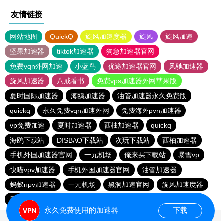
友情链接
网站地图
QuickQ
旋风加速度器
旋风
旋风加速
坚果加速器
tiktok加速器
狗急加速器官网
免费vqn外网加速
小蓝鸟
优途加速器官网
风驰加速器
旋风加速器
八戒看书
免费vps加速器外网苹果版
夏时国际加速器
海鸥加速器
油管加速器永久免费版
quickq
永久免费vqn加速外网
免费海外pvn加速器
vp免费加速
夏时加速器
西柚加速器
quickq
海鸥下载站
DISBAO下载站
次玩下载站
西柚加速器
手机外国加速器官网
一元机场
俺来买下载站
暴雪vp
快喵vpv加速器
手机外国加速器官网
油管加速器
蚂蚁npv加速器
一元机场
黑洞加速官网
旋风加速度器
黑洞加速官网
爬墙专用加速器
慧通下载站
永久免费使用的加速器
下载