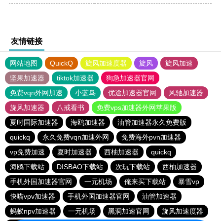
友情链接
网站地图
QuickQ
旋风加速度器
旋风
旋风加速
坚果加速器
tiktok加速器
狗急加速器官网
免费vqn外网加速
小蓝鸟
优途加速器官网
风驰加速器
旋风加速器
八戒看书
免费vps加速器外网苹果版
夏时国际加速器
海鸥加速器
油管加速器永久免费版
quickq
永久免费vqn加速外网
免费海外pvn加速器
vp免费加速
夏时加速器
西柚加速器
quickq
海鸥下载站
DISBAO下载站
次玩下载站
西柚加速器
手机外国加速器官网
一元机场
俺来买下载站
暴雪vp
快喵vpv加速器
手机外国加速器官网
油管加速器
蚂蚁npv加速器
一元机场
黑洞加速官网
旋风加速度器