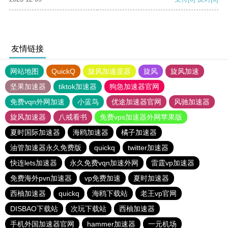
友情链接
网站地图
QuickQ
旋风加速度器
旋风
旋风加速
坚果加速器
tiktok加速器
狗急加速器官网
免费vqn外网加速
小蓝鸟
优途加速器官网
风驰加速器
旋风加速器
八戒看书
免费vps加速器外网苹果版
夏时国际加速器
海鸥加速器
橘子加速器
油管加速器永久免费版
quickq
twitter加速器
快连lets加速器
永久免费vqn加速外网
雷霆vp加速器
免费海外pvn加速器
vp免费加速
夏时加速器
西柚加速器
quickq
海鸥下载站
老王vp官网
DISBAO下载站
次玩下载站
西柚加速器
手机外国加速器官网
hammer加速器
一元机场