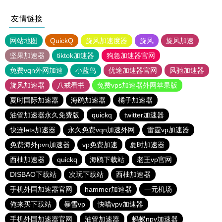
友情链接
网站地图
QuickQ
旋风加速度器
旋风
旋风加速
坚果加速器
tiktok加速器
狗急加速器官网
免费vqn外网加速
小蓝鸟
优途加速器官网
风驰加速器
旋风加速器
八戒看书
免费vps加速器外网苹果版
夏时国际加速器
海鸥加速器
橘子加速器
油管加速器永久免费版
quickq
twitter加速器
快连lets加速器
永久免费vqn加速外网
雷霆vp加速器
免费海外pvn加速器
vp免费加速
夏时加速器
西柚加速器
quickq
海鸥下载站
老王vp官网
DISBAO下载站
次玩下载站
西柚加速器
手机外国加速器官网
hammer加速器
一元机场
俺来买下载站
暴雪vp
快喵vpv加速器
手机外国加速器官网
油管加速器
蚂蚁npv加速器