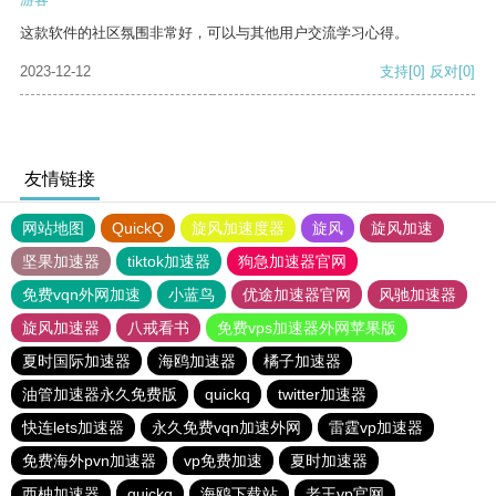
这款软件的社区氛围非常好，可以与其他用户交流学习心得。
2023-12-12
支持
[0]
反对
[0]
友情链接
网站地图
QuickQ
旋风加速度器
旋风
旋风加速
坚果加速器
tiktok加速器
狗急加速器官网
免费vqn外网加速
小蓝鸟
优途加速器官网
风驰加速器
旋风加速器
八戒看书
免费vps加速器外网苹果版
夏时国际加速器
海鸥加速器
橘子加速器
油管加速器永久免费版
quickq
twitter加速器
快连lets加速器
永久免费vqn加速外网
雷霆vp加速器
免费海外pvn加速器
vp免费加速
夏时加速器
西柚加速器
quickq
海鸥下载站
老王vp官网