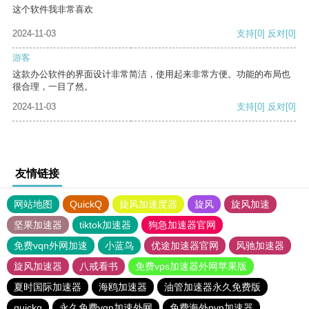
这个软件我非常喜欢
2024-11-03
支持
[0]
反对
[0]
游客
这款办公软件的界面设计非常简洁，使用起来非常方便。功能的布局也
很合理，一目了然。
2024-11-03
支持
[0]
反对
[0]
友情链接
网站地图
QuickQ
旋风加速度器
旋风
旋风加速
坚果加速器
tiktok加速器
狗急加速器官网
免费vqn外网加速
小蓝鸟
优途加速器官网
风驰加速器
旋风加速器
八戒看书
免费vps加速器外网苹果版
夏时国际加速器
海鸥加速器
油管加速器永久免费版
quickq
永久免费vqn加速外网
免费海外pvn加速器