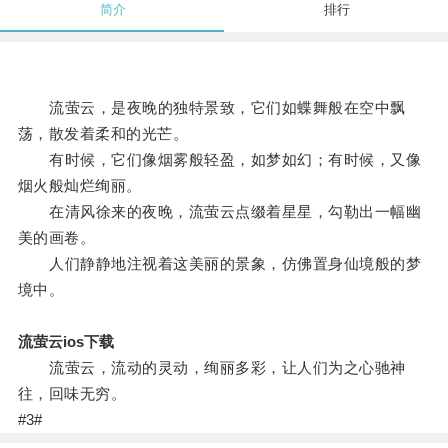
简介
排行
流萤云，是夜晚的独特景致，它们如蝶舞般在空中飘
荡，散发着柔和的光芒。
有时候，它们像烟雾般轻盈，如梦如幻；有时候，又像
烟火般灿烂绚丽。
在清风徐来的夜晚，流萤云点缀着星星，勾勒出一幅幽
美的画卷。
人们静静地注视着这美丽的景象，仿佛置身仙境般的梦
境中。
流萤云ios下载
流萤云，流动的灵动，绚丽多彩，让人们为之心驰神
往，回味无穷。
#3#