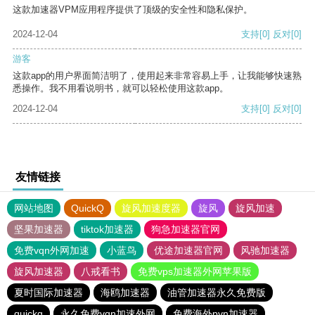
这款加速器VPM应用程序提供了顶级的安全性和隐私保护。
2024-12-04
支持
[0]
反对
[0]
游客
这款app的用户界面简洁明了，使用起来非常容易上手，让我能够快速熟
悉操作。我不用看说明书，就可以轻松使用这款app。
2024-12-04
支持
[0]
反对
[0]
友情链接
网站地图
QuickQ
旋风加速度器
旋风
旋风加速
坚果加速器
tiktok加速器
狗急加速器官网
免费vqn外网加速
小蓝鸟
优途加速器官网
风驰加速器
旋风加速器
八戒看书
免费vps加速器外网苹果版
夏时国际加速器
海鸥加速器
油管加速器永久免费版
quickq
永久免费vqn加速外网
免费海外pvn加速器