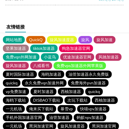
友情链接
网站地图
QuickQ
旋风加速度器
旋风
旋风加速
坚果加速器
tiktok加速器
狗急加速器官网
免费vqn外网加速
小蓝鸟
优途加速器官网
风驰加速器
旋风加速器
八戒看书
免费vps加速器外网苹果版
夏时国际加速器
海鸥加速器
油管加速器永久免费版
quickq
永久免费vqn加速外网
免费海外pvn加速器
vp免费加速
夏时加速器
西柚加速器
quickq
海鸥下载站
DISBAO下载站
次玩下载站
西柚加速器
一元机场
俺来买下载站
暴雪vp
快喵vpv加速器
手机外国加速器官网
油管加速器
蚂蚁npv加速器
一元机场
黑洞加速官网
旋风加速度器
黑洞加速官网