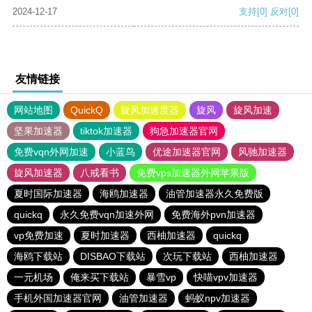
2024-12-17
支持
[0]
反对
[0]
友情链接
网站地图
QuickQ
旋风加速度器
旋风
旋风加速
坚果加速器
tiktok加速器
狗急加速器官网
免费vqn外网加速
小蓝鸟
优途加速器官网
风驰加速器
旋风加速器
八戒看书
免费vps加速器外网苹果版
夏时国际加速器
海鸥加速器
油管加速器永久免费版
quickq
永久免费vqn加速外网
免费海外pvn加速器
vp免费加速
夏时加速器
西柚加速器
quickq
海鸥下载站
DISBAO下载站
次玩下载站
西柚加速器
一元机场
俺来买下载站
暴雪vp
快喵vpv加速器
手机外国加速器官网
油管加速器
蚂蚁npv加速器