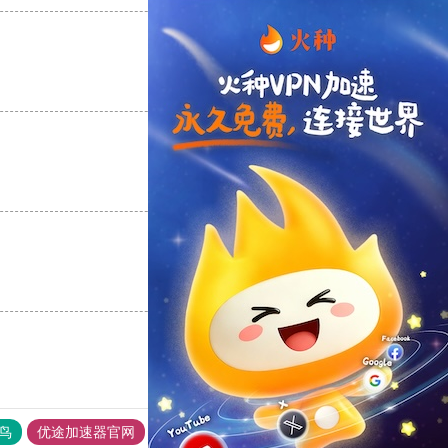
支持
[0]
反对
[0]
支持
[0]
反对
[0]
支持
[0]
反对
[0]
鸟
优途加速器官网
风驰加速器
旋风加速器
八戒看书