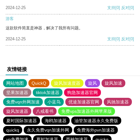
2024-12-25
支持
[0]
反对
[0]
游客
这款软件简直是神器，解决了我所有问题。
2024-12-25
支持
[0]
反对
[0]
友情链接
网站地图
QuickQ
旋风加速度器
旋风
旋风加速
坚果加速器
tiktok加速器
狗急加速器官网
免费vqn外网加速
小蓝鸟
优途加速器官网
风驰加速器
旋风加速器
八戒看书
免费vps加速器外网苹果版
夏时国际加速器
海鸥加速器
油管加速器永久免费版
quickq
永久免费vqn加速外网
免费海外pvn加速器
vp免费加速
夏时加速器
西柚加速器
quickq