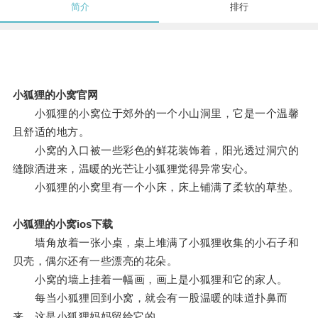
简介
排行
小狐狸的小窝官网
小狐狸的小窝位于郊外的一个小山洞里，它是一个温馨
且舒适的地方。
小窝的入口被一些彩色的鲜花装饰着，阳光透过洞穴的
缝隙洒进来，温暖的光芒让小狐狸觉得异常安心。
小狐狸的小窝里有一个小床，床上铺满了柔软的草垫。
小狐狸的小窝ios下载
墙角放着一张小桌，桌上堆满了小狐狸收集的小石子和
贝壳，偶尔还有一些漂亮的花朵。
小窝的墙上挂着一幅画，画上是小狐狸和它的家人。
每当小狐狸回到小窝，就会有一股温暖的味道扑鼻而
来，这是小狐狸妈妈留给它的。