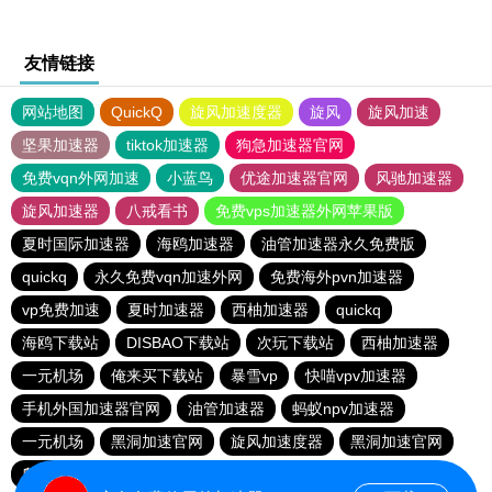
友情链接
网站地图
QuickQ
旋风加速度器
旋风
旋风加速
坚果加速器
tiktok加速器
狗急加速器官网
免费vqn外网加速
小蓝鸟
优途加速器官网
风驰加速器
旋风加速器
八戒看书
免费vps加速器外网苹果版
夏时国际加速器
海鸥加速器
油管加速器永久免费版
quickq
永久免费vqn加速外网
免费海外pvn加速器
vp免费加速
夏时加速器
西柚加速器
quickq
海鸥下载站
DISBAO下载站
次玩下载站
西柚加速器
一元机场
俺来买下载站
暴雪vp
快喵vpv加速器
手机外国加速器官网
油管加速器
蚂蚁npv加速器
一元机场
黑洞加速官网
旋风加速度器
黑洞加速官网
爬墙专用加速器
慧通下载站