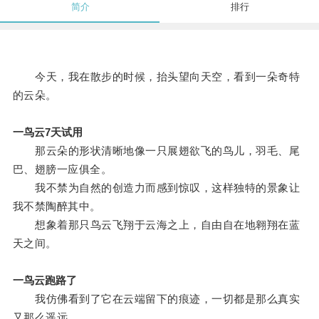
简介
排行
今天，我在散步的时候，抬头望向天空，看到一朵奇特
的云朵。
一鸟云7天试用
那云朵的形状清晰地像一只展翅欲飞的鸟儿，羽毛、尾
巴、翅膀一应俱全。
我不禁为自然的创造力而感到惊叹，这样独特的景象让
我不禁陶醉其中。
想象着那只鸟云飞翔于云海之上，自由自在地翱翔在蓝
天之间。
一鸟云跑路了
我仿佛看到了它在云端留下的痕迹，一切都是那么真实
又那么遥远。