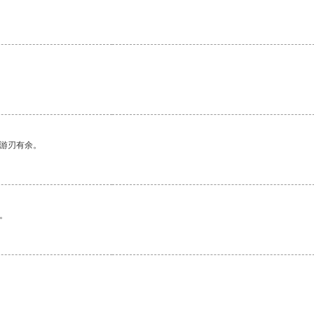
中游刃有余。
。