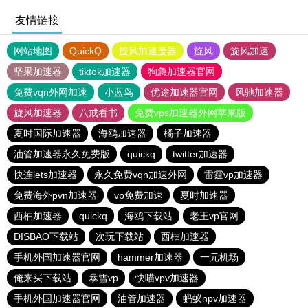
友情链接
网站地图
QuickQ
旋风加速度器
旋风
旋风加速
坚果加速器
tiktok加速器
狗急加速器官网
免费vqn外网加速
小蓝鸟
优途加速器官网
风驰加速器
旋风加速器
八戒看书
免费vps加速器外网苹果版
夏时国际加速器
海鸥加速器
橘子加速器
油管加速器永久免费版
quickq
twitter加速器
快连lets加速器
永久免费vqn加速外网
雷霆vp加速器
免费海外pvn加速器
vp免费加速
夏时加速器
西柚加速器
quickq
海鸥下载站
老王vp官网
DISBAO下载站
次玩下载站
西柚加速器
手机外国加速器官网
hammer加速器
一元机场
俺来买下载站
暴雪vp
快喵vpv加速器
手机外国加速器官网
油管加速器
蚂蚁npv加速器