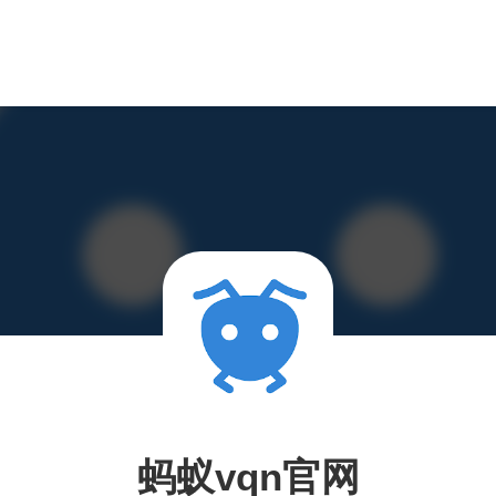
蚂蚁vqn官网