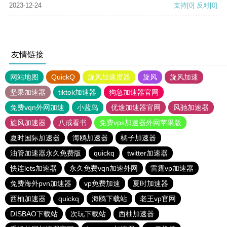
2023-12-24
支持
[0]
反对
[0]
友情链接
网站地图
QuickQ
旋风加速度器
旋风
旋风加速
坚果加速器
tiktok加速器
狗急加速器官网
免费vqn外网加速
小蓝鸟
优途加速器官网
风驰加速器
旋风加速器
八戒看书
免费vps加速器外网苹果版
夏时国际加速器
海鸥加速器
橘子加速器
油管加速器永久免费版
quickq
twitter加速器
快连lets加速器
永久免费vqn加速外网
雷霆vp加速器
免费海外pvn加速器
vp免费加速
夏时加速器
西柚加速器
quickq
海鸥下载站
老王vp官网
DISBAO下载站
次玩下载站
西柚加速器