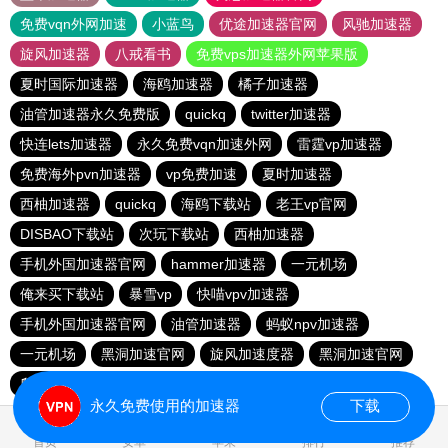
免费vqn外网加速
小蓝鸟
优途加速器官网
风驰加速器
旋风加速器
八戒看书
免费vps加速器外网苹果版
夏时国际加速器
海鸥加速器
橘子加速器
油管加速器永久免费版
quickq
twitter加速器
快连lets加速器
永久免费vqn加速外网
雷霆vp加速器
免费海外pvn加速器
vp免费加速
夏时加速器
西柚加速器
quickq
海鸥下载站
老王vp官网
DISBAO下载站
次玩下载站
西柚加速器
手机外国加速器官网
hammer加速器
一元机场
俺来买下载站
暴雪vp
快喵vpv加速器
手机外国加速器官网
油管加速器
蚂蚁npv加速器
一元机场
黑洞加速官网
旋风加速度器
黑洞加速官网
爬墙专用加速器
慧通下载站
永久免费使用的加速器
下载
0.885286s
首页
安卓
苹果
排行
推荐