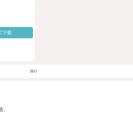
PC下载
排行
选。