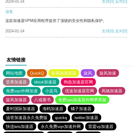
2024-01-14
支持
[0]
反对
[0]
游客
这款加速器VPM应用程序提供了顶级的安全性和隐私保护。
2024-01-14
支持
[0]
反对
[0]
友情链接
网站地图
QuickQ
旋风加速度器
旋风
旋风加速
坚果加速器
tiktok加速器
狗急加速器官网
免费vqn外网加速
小蓝鸟
优途加速器官网
风驰加速器
旋风加速器
八戒看书
免费vps加速器外网苹果版
夏时国际加速器
海鸥加速器
橘子加速器
油管加速器永久免费版
quickq
twitter加速器
快连lets加速器
永久免费vqn加速外网
雷霆vp加速器