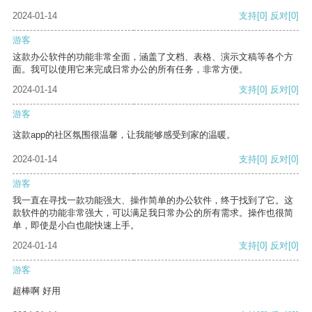
2024-01-14
支持
[0]
反对
[0]
游客
这款办公软件的功能非常全面，涵盖了文档、表格、演示文稿等各个方
面。我可以使用它来完成日常办公的所有任务，非常方便。
2024-01-14
支持
[0]
反对
[0]
游客
这款app的社区氛围很温馨，让我能够感受到家的温暖。
2024-01-14
支持
[0]
反对
[0]
游客
我一直在寻找一款功能强大、操作简单的办公软件，终于找到了它。这
款软件的功能非常强大，可以满足我日常办公的所有需求。操作也很简
单，即使是小白也能快速上手。
2024-01-14
支持
[0]
反对
[0]
游客
超棒啊 好用