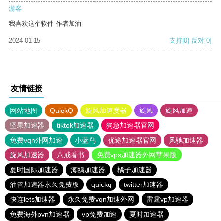
游客
我喜欢这个软件 作者加油
2024-01-15
支持
[0]
反对
[0]
友情链接
网站地图
QuickQ
旋风加速度器
旋风
旋风加速
坚果加速器
tiktok加速器
狗急加速器官网
免费vqn外网加速
小蓝鸟
优途加速器官网
风驰加速器
旋风加速器
八戒看书
免费vps加速器外网苹果版
夏时国际加速器
海鸥加速器
橘子加速器
油管加速器永久免费版
quickq
twitter加速器
快连lets加速器
永久免费vqn加速外网
雷霆vp加速器
免费海外pvn加速器
vp免费加速
夏时加速器