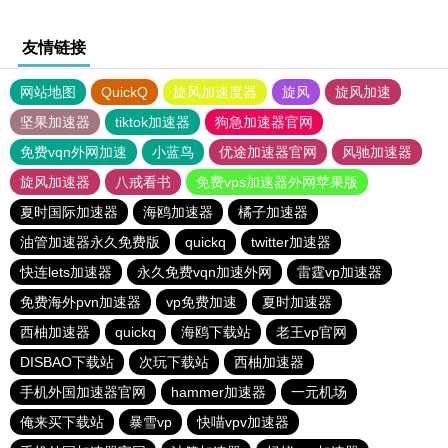
友情链接
网站地图
QuickQ
旋风加速度器
旋风
旋风加速
坚果加速器
tiktok加速器
狗急加速器官网
免费vqn外网加速
小蓝鸟
优途加速器官网
风驰加速器
旋风加速器
八戒看书
免费vps加速器外网苹果版
夏时国际加速器
海鸥加速器
橘子加速器
油管加速器永久免费版
quickq
twitter加速器
快连lets加速器
永久免费vqn加速外网
雷霆vp加速器
免费海外pvn加速器
vp免费加速
夏时加速器
西柚加速器
quickq
海鸥下载站
老王vp官网
DISBAO下载站
次玩下载站
西柚加速器
手机外国加速器官网
hammer加速器
一元机场
俺来买下载站
暴雪vp
快喵vpv加速器