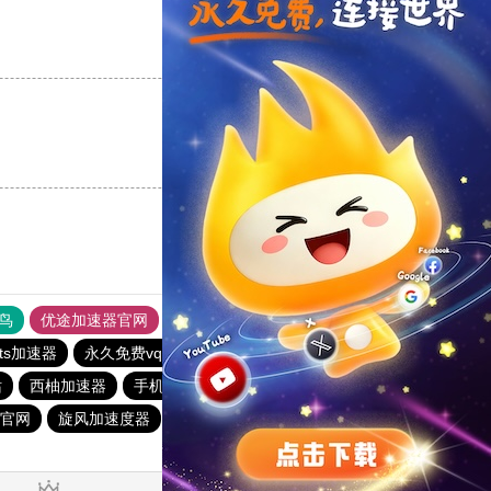
支持
[0]
反对
[0]
支持
[0]
反对
[0]
鸟
优途加速器官网
风驰加速器
旋风加速器
八戒看书
ets加速器
永久免费vqn加速外网
雷霆vp加速器
站
西柚加速器
手机外国加速器官网
hammer加速器
官网
旋风加速度器
黑洞加速官网
爬墙专用加速器