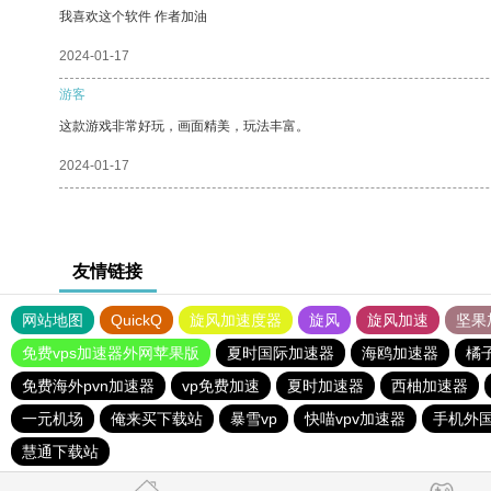
我喜欢这个软件 作者加油
2024-01-17
游客
这款游戏非常好玩，画面精美，玩法丰富。
2024-01-17
友情链接
网站地图
QuickQ
旋风加速度器
旋风
旋风加速
坚果
免费vps加速器外网苹果版
夏时国际加速器
海鸥加速器
橘
免费海外pvn加速器
vp免费加速
夏时加速器
西柚加速器
一元机场
俺来买下载站
暴雪vp
快喵vpv加速器
手机外
慧通下载站