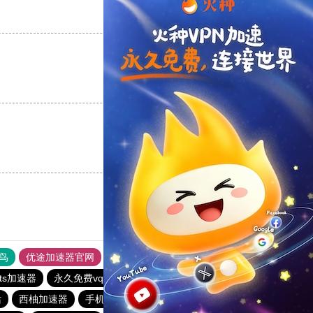
支持
[0]
反对
[0]
支持
[0]
反对
[0]
支持
[0]
反对
[0]
鸟
优途加速器官网
风驰加速器
旋风加速器
八戒看书
ets加速器
永久免费vqn加速外网
雷霆vp加速器
站
西柚加速器
手机外国加速器官网
hammer加速器