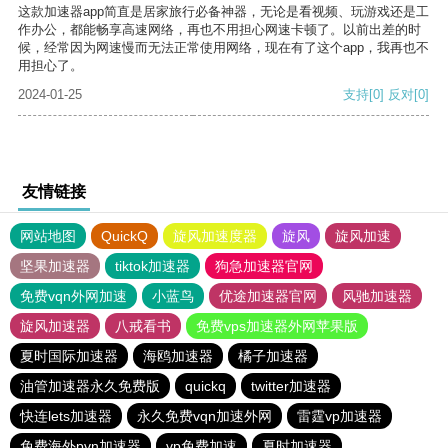
这款加速器app简直是居家旅行必备神器，无论是看视频、玩游戏还是工
作办公，都能畅享高速网络，再也不用担心网速卡顿了。以前出差的时
候，经常因为网速慢而无法正常使用网络，现在有了这个app，我再也不
用担心了。
2024-01-25
支持
[0]
反对
[0]
友情链接
网站地图
QuickQ
旋风加速度器
旋风
旋风加速
坚果加速器
tiktok加速器
狗急加速器官网
免费vqn外网加速
小蓝鸟
优途加速器官网
风驰加速器
旋风加速器
八戒看书
免费vps加速器外网苹果版
夏时国际加速器
海鸥加速器
橘子加速器
油管加速器永久免费版
quickq
twitter加速器
快连lets加速器
永久免费vqn加速外网
雷霆vp加速器
免费海外pvn加速器
vp免费加速
夏时加速器