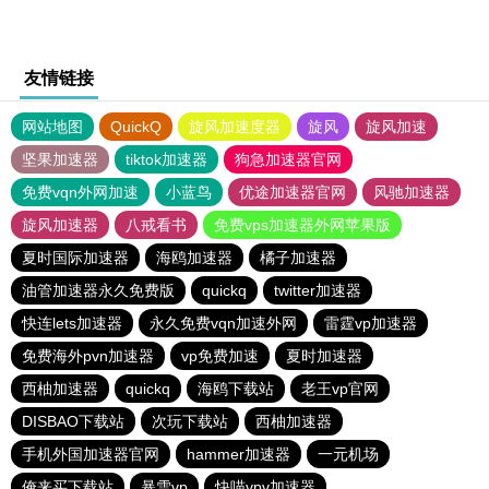
友情链接
网站地图
QuickQ
旋风加速度器
旋风
旋风加速
坚果加速器
tiktok加速器
狗急加速器官网
免费vqn外网加速
小蓝鸟
优途加速器官网
风驰加速器
旋风加速器
八戒看书
免费vps加速器外网苹果版
夏时国际加速器
海鸥加速器
橘子加速器
油管加速器永久免费版
quickq
twitter加速器
快连lets加速器
永久免费vqn加速外网
雷霆vp加速器
免费海外pvn加速器
vp免费加速
夏时加速器
西柚加速器
quickq
海鸥下载站
老王vp官网
DISBAO下载站
次玩下载站
西柚加速器
手机外国加速器官网
hammer加速器
一元机场
俺来买下载站
暴雪vp
快喵vpv加速器