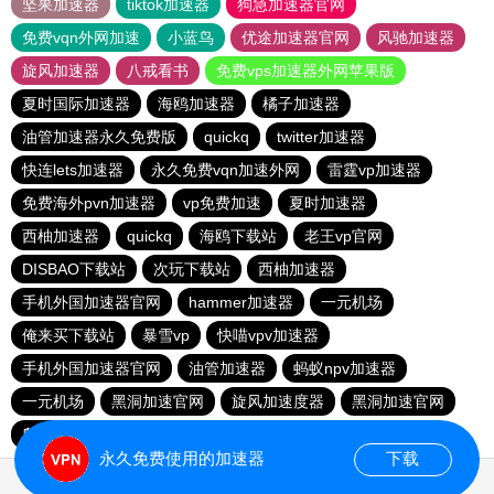
坚果加速器
tiktok加速器
狗急加速器官网
免费vqn外网加速
小蓝鸟
优途加速器官网
风驰加速器
旋风加速器
八戒看书
免费vps加速器外网苹果版
夏时国际加速器
海鸥加速器
橘子加速器
油管加速器永久免费版
quickq
twitter加速器
快连lets加速器
永久免费vqn加速外网
雷霆vp加速器
免费海外pvn加速器
vp免费加速
夏时加速器
西柚加速器
quickq
海鸥下载站
老王vp官网
DISBAO下载站
次玩下载站
西柚加速器
手机外国加速器官网
hammer加速器
一元机场
俺来买下载站
暴雪vp
快喵vpv加速器
手机外国加速器官网
油管加速器
蚂蚁npv加速器
一元机场
黑洞加速官网
旋风加速度器
黑洞加速官网
爬墙专用加速器
慧通下载站
永久免费使用的加速器
下载