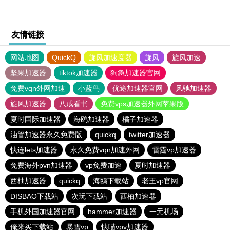
友情链接
网站地图
QuickQ
旋风加速度器
旋风
旋风加速
坚果加速器
tiktok加速器
狗急加速器官网
免费vqn外网加速
小蓝鸟
优途加速器官网
风驰加速器
旋风加速器
八戒看书
免费vps加速器外网苹果版
夏时国际加速器
海鸥加速器
橘子加速器
油管加速器永久免费版
quickq
twitter加速器
快连lets加速器
永久免费vqn加速外网
雷霆vp加速器
免费海外pvn加速器
vp免费加速
夏时加速器
西柚加速器
quickq
海鸥下载站
老王vp官网
DISBAO下载站
次玩下载站
西柚加速器
手机外国加速器官网
hammer加速器
一元机场
俺来买下载站
暴雪vp
快喵vpv加速器