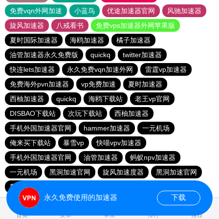
免费vqn外网加速
小蓝鸟
优途加速器官网
风驰加速器
旋风加速器
八戒看书
免费vps加速器外网苹果版
夏时国际加速器
海鸥加速器
橘子加速器
油管加速器永久免费版
quickq
twitter加速器
快连lets加速器
永久免费vqn加速外网
雷霆vp加速器
免费海外pvn加速器
vp免费加速
夏时加速器
西柚加速器
quickq
海鸥下载站
老王vp官网
DISBAO下载站
次玩下载站
西柚加速器
手机外国加速器官网
hammer加速器
一元机场
俺来买下载站
暴雪vp
快喵vpv加速器
手机外国加速器官网
油管加速器
蚂蚁npv加速器
一元机场
黑洞加速官网
旋风加速度器
黑洞加速官网
爬墙专用加速器
慧通下载站
永久免费使用的加速器
下载
1.422237s
首页
安卓
苹果
排行
推荐