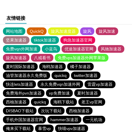
友情链接
网站地图
QuickQ
旋风加速度器
旋风
旋风加速
坚果加速器
tiktok加速器
狗急加速器官网
免费vqn外网加速
小蓝鸟
优途加速器官网
风驰加速器
旋风加速器
八戒看书
免费vps加速器外网苹果版
夏时国际加速器
海鸥加速器
橘子加速器
油管加速器永久免费版
quickq
twitter加速器
快连lets加速器
永久免费vqn加速外网
雷霆vp加速器
免费海外pvn加速器
vp免费加速
夏时加速器
西柚加速器
quickq
海鸥下载站
老王vp官网
DISBAO下载站
次玩下载站
西柚加速器
手机外国加速器官网
hammer加速器
一元机场
俺来买下载站
暴雪vp
快喵vpv加速器