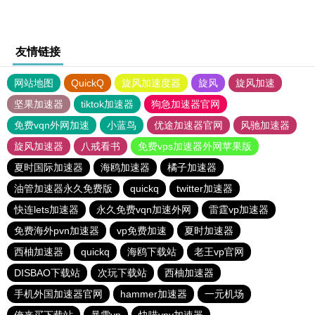
友情链接
网站地图
QuickQ
旋风加速度器
旋风
旋风加速
坚果加速器
tiktok加速器
狗急加速器官网
免费vqn外网加速
小蓝鸟
优途加速器官网
风驰加速器
旋风加速器
八戒看书
免费vps加速器外网苹果版
夏时国际加速器
海鸥加速器
橘子加速器
油管加速器永久免费版
quickq
twitter加速器
快连lets加速器
永久免费vqn加速外网
雷霆vp加速器
免费海外pvn加速器
vp免费加速
夏时加速器
西柚加速器
quickq
海鸥下载站
老王vp官网
DISBAO下载站
次玩下载站
西柚加速器
手机外国加速器官网
hammer加速器
一元机场