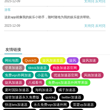
2023-12-09
支持
[0]
反对
[0]
游客
这款app就像我的娱乐小助手，随时随地为我的娱乐提供帮助。
2023-12-09
支持
[0]
反对
[0]
友情链接
网站地图
QuickQ
旋风加速度器
旋风
旋风加速
坚果加速器
tiktok加速器
狗急加速器官网
免费vqn外网加速
小蓝鸟
优途加速器官网
风驰加速器
旋风加速器
八戒看书
免费vps加速器外网苹果版
夏时国际加速器
海鸥加速器
橘子加速器
油管加速器永久免费版
quickq
twitter加速器
快连lets加速器
永久免费vqn加速外网
雷霆vp加速器