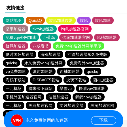
友情链接
网站地图
QuickQ
旋风加速度器
旋风
旋风加速
坚果加速器
tiktok加速器
狗急加速器官网
免费vqn外网加速
小蓝鸟
优途加速器官网
风驰加速器
旋风加速器
八戒看书
免费vps加速器外网苹果版
夏时国际加速器
海鸥加速器
油管加速器永久免费版
quickq
永久免费vqn加速外网
免费海外pvn加速器
vp免费加速
夏时加速器
西柚加速器
quickq
海鸥下载站
DISBAO下载站
次玩下载站
西柚加速器
一元机场
俺来买下载站
暴雪vp
快喵vpv加速器
手机外国加速器官网
油管加速器
蚂蚁npv加速器
一元机场
黑洞加速官网
旋风加速度器
黑洞加速官网
爬墙专用加速器
慧通下载站
永久免费使用的加速器
下载