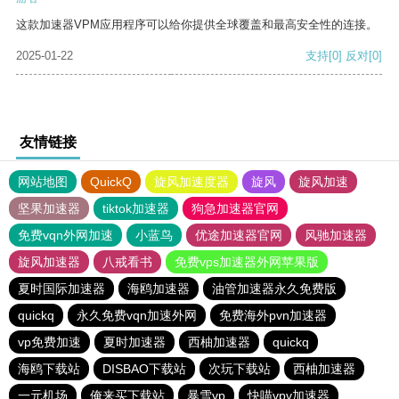
这款加速器VPM应用程序可以给你提供全球覆盖和最高安全性的连接。
2025-01-22
支持
[0]
反对
[0]
友情链接
网站地图
QuickQ
旋风加速度器
旋风
旋风加速
坚果加速器
tiktok加速器
狗急加速器官网
免费vqn外网加速
小蓝鸟
优途加速器官网
风驰加速器
旋风加速器
八戒看书
免费vps加速器外网苹果版
夏时国际加速器
海鸥加速器
油管加速器永久免费版
quickq
永久免费vqn加速外网
免费海外pvn加速器
vp免费加速
夏时加速器
西柚加速器
quickq
海鸥下载站
DISBAO下载站
次玩下载站
西柚加速器
一元机场
俺来买下载站
暴雪vp
快喵vpv加速器