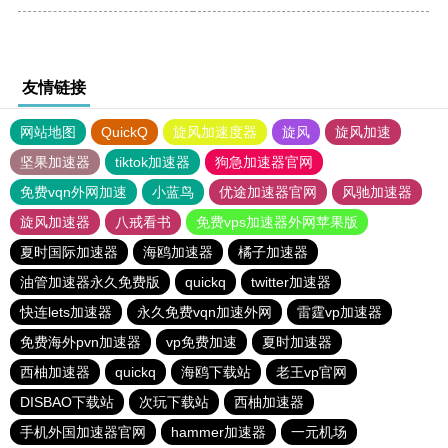
友情链接
网站地图
QuickQ
旋风加速度器
旋风
旋风加速
坚果加速器
tiktok加速器
狗急加速器官网
免费vqn外网加速
小蓝鸟
优途加速器官网
风驰加速器
旋风加速器
八戒看书
免费vps加速器外网苹果版
夏时国际加速器
海鸥加速器
橘子加速器
油管加速器永久免费版
quickq
twitter加速器
快连lets加速器
永久免费vqn加速外网
雷霆vp加速器
免费海外pvn加速器
vp免费加速
夏时加速器
西柚加速器
quickq
海鸥下载站
老王vp官网
DISBAO下载站
次玩下载站
西柚加速器
手机外国加速器官网
hammer加速器
一元机场