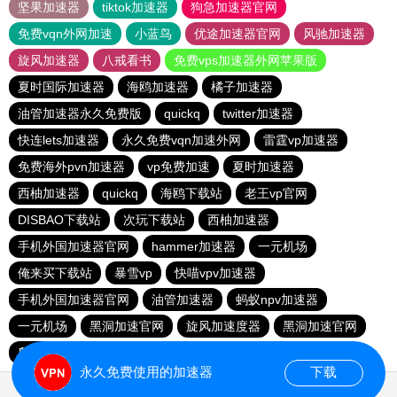
坚果加速器
tiktok加速器
狗急加速器官网
免费vqn外网加速
小蓝鸟
优途加速器官网
风驰加速器
旋风加速器
八戒看书
免费vps加速器外网苹果版
夏时国际加速器
海鸥加速器
橘子加速器
油管加速器永久免费版
quickq
twitter加速器
快连lets加速器
永久免费vqn加速外网
雷霆vp加速器
免费海外pvn加速器
vp免费加速
夏时加速器
西柚加速器
quickq
海鸥下载站
老王vp官网
DISBAO下载站
次玩下载站
西柚加速器
手机外国加速器官网
hammer加速器
一元机场
俺来买下载站
暴雪vp
快喵vpv加速器
手机外国加速器官网
油管加速器
蚂蚁npv加速器
一元机场
黑洞加速官网
旋风加速度器
黑洞加速官网
爬墙专用加速器
慧通下载站
永久免费使用的加速器
下载