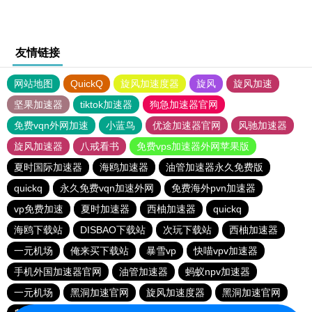
友情链接
网站地图
QuickQ
旋风加速度器
旋风
旋风加速
坚果加速器
tiktok加速器
狗急加速器官网
免费vqn外网加速
小蓝鸟
优途加速器官网
风驰加速器
旋风加速器
八戒看书
免费vps加速器外网苹果版
夏时国际加速器
海鸥加速器
油管加速器永久免费版
quickq
永久免费vqn加速外网
免费海外pvn加速器
vp免费加速
夏时加速器
西柚加速器
quickq
海鸥下载站
DISBAO下载站
次玩下载站
西柚加速器
一元机场
俺来买下载站
暴雪vp
快喵vpv加速器
手机外国加速器官网
油管加速器
蚂蚁npv加速器
一元机场
黑洞加速官网
旋风加速度器
黑洞加速官网