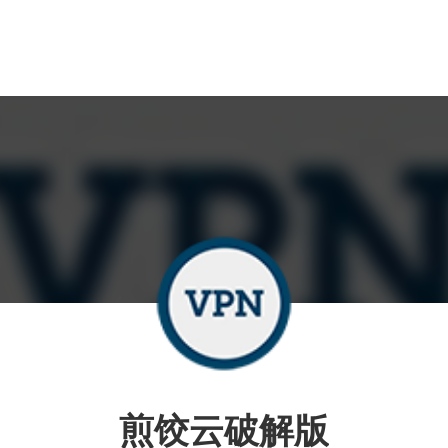
煎饺云破解版