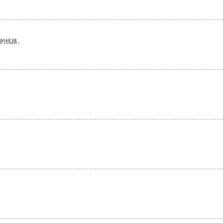
区的线路。
。